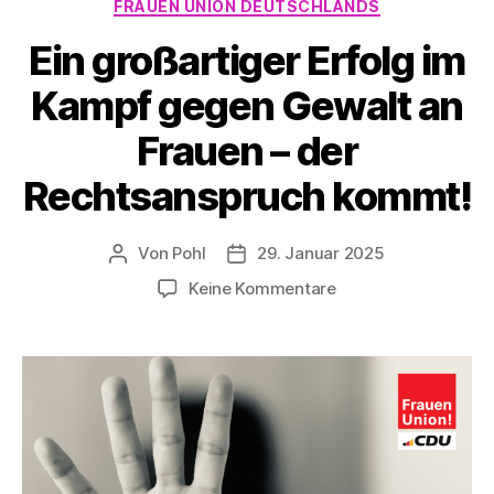
FRAUEN UNION DEUTSCHLANDS
Ein großartiger Erfolg im
Kampf gegen Gewalt an
Frauen – der
Rechtsanspruch kommt!
Von
Pohl
29. Januar 2025
Beitragsautor
Beitragsdatum
zu
Keine Kommentare
Ein
großartiger
Erfolg
im
Kampf
gegen
Gewalt
an