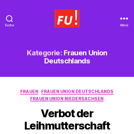
Suche
Menü
Frauen
Union
Braunschweig
Kategorie:
Frauen Union
Deutschlands
Kategorien
FRAUEN
FRAUEN UNION DEUTSCHLANDS
FRAUEN UNION NIEDERSACHSEN
Verbot der
Leihmutterschaft