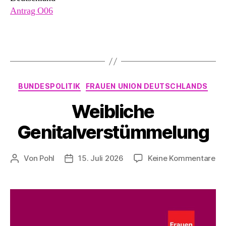
Antrag O06
Kategorien
BUNDESPOLITIK
FRAUEN UNION DEUTSCHLANDS
Weibliche
Genitalverstümmelung
zu
Von
Pohl
15. Juli 2026
Keine Kommentare
Beitragsautor
Beitragsdatum
We
Ge