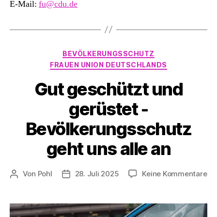
E-Mail:
fu@cdu.de
Kategorien
BEVÖLKERUNGSSCHUTZ
FRAUEN UNION DEUTSCHLANDS
Gut geschützt und
gerüstet -
Bevölkerungsschutz
geht uns alle an
zu
Von
Pohl
28. Juli 2025
Keine Kommentare
Beitragsautor
Beitragsdatum
Gu
ge
un
ge