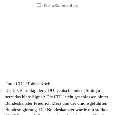
zu
Keine Kommentare
38.
Parteitag
der
CDU
in
Stuttgart
Foto: CDU/Tobias Koch
Der 38. Parteitag der CDU Deutschlands in Stuttgart
setzt das klare Signal: Die CDU steht geschlossen hinter
Bundeskanzler Friedrich Merz und der unionsgeführten
Bundesregierung. Der Bundeskanzler wurde mit starken