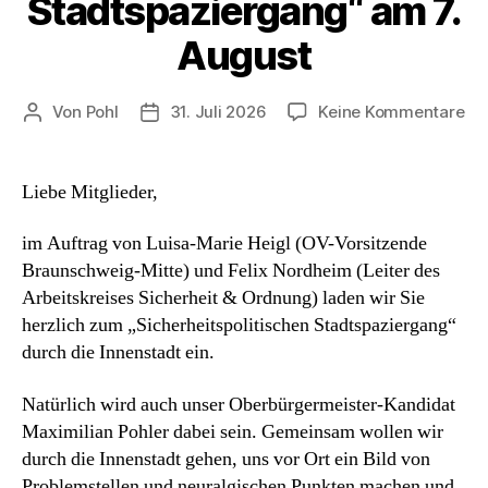
Stadtspaziergang“ am 7.
August
zu
Von
Pohl
31. Juli 2026
Keine Kommentare
Beitragsautor
Beitragsdatum
Ei
zu
„Si
Liebe Mitglieder,
St
am
im Auftrag von Luisa-Marie Heigl (OV-Vorsitzende
7.
Braunschweig-Mitte) und Felix Nordheim (Leiter des
Au
Arbeitskreises Sicherheit & Ordnung) laden wir Sie
herzlich zum „Sicherheitspolitischen Stadtspaziergang“
durch die Innenstadt ein.
Natürlich wird auch unser Oberbürgermeister-Kandidat
Maximilian Pohler dabei sein. Gemeinsam wollen wir
durch die Innenstadt gehen, uns vor Ort ein Bild von
Problemstellen und neuralgischen Punkten machen und