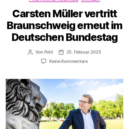
Carsten Müller vertritt
Braunschweig erneut im
Deutschen Bundestag
Von
Pohl
25. Februar 2025
Beitragsautor
Beitragsdatum
zu
Keine Kommentare
Carsten
Müller
vertritt
Braunschweig
erneut
im
Deutschen
Bundestag