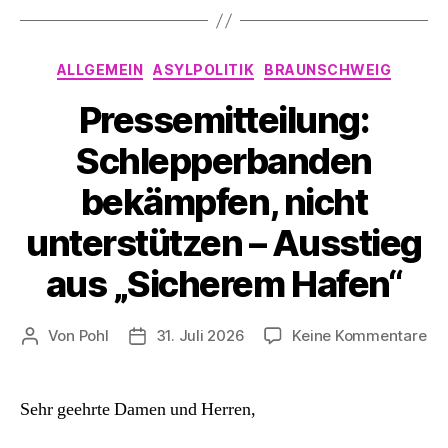
Kategorien
ALLGEMEIN
ASYLPOLITIK
BRAUNSCHWEIG
Pressemitteilung:
Schlepperbanden
bekämpfen, nicht
unterstützen – Ausstieg
aus „Sicherem Hafen“
zu
Von
Pohl
31. Juli 2026
Keine Kommentare
Beitragsautor
Beitragsdatum
Pre
Sc
be
Sehr geehrte Damen und Herren,
nic
un