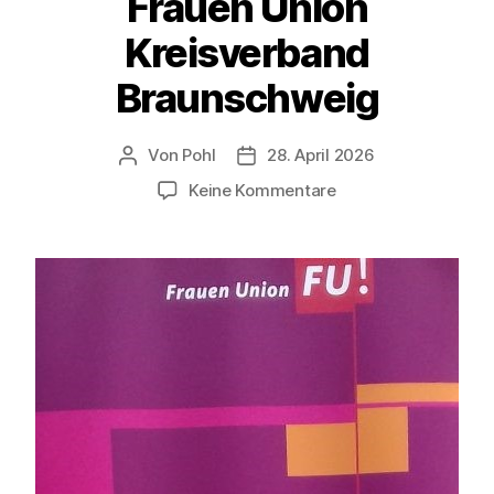
Frauen Union
Kreisverband
Braunschweig
Von
Pohl
28. April 2026
Beitragsautor
Beitragsdatum
zu
Keine Kommentare
Einladung
zur
Vorstandssitzung
der
Frauen
Union
Kreisverband
Braunschweig