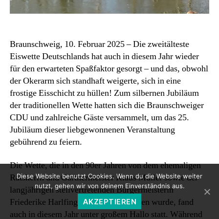
Braunschweig, 10. Februar 2025 – Die zweitälteste
Eiswette Deutschlands hat auch in diesem Jahr wieder
für den erwarteten Spaßfaktor gesorgt – und das, obwohl
der Okerarm sich standhaft weigerte, sich in eine
frostige Eisschicht zu hüllen! Zum silbernen Jubiläum
der traditionellen Wette hatten sich die Braunschweiger
CDU und zahlreiche Gäste versammelt, um das 25.
Jubiläum dieser liebgewonnenen Veranstaltung
gebührend zu feiern.
Die Wette, die in den 90er Jahren von dem ehemaligen
Ratsherrn und Gärtnermeister Klaus Müller sowie der
Diese Website benutzt Cookies. Wenn du die Website weiter
nutzt, gehen wir von deinem Einverständnis aus.
langjährigen stellvertretenden Bürgermeisterin
Friederike Harlfinger ins Leben gerufen wurde, fand
AKZEPTIEREN
auch in diesem Jahr unter großem Hallo statt. Während