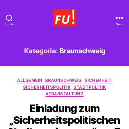
Suche
Menü
Frauen
Union
Braunschweig
Kategorie:
Braunschweig
Kategorien
ALLGEMEIN
BRAUNSCHWEIG
SICHERHEIT
SICHERHEITSPOLITIK
STADTPOLITIK
VERANSTALTUNG
Einladung zum
„Sicherheitspolitischen