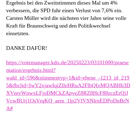
Ergebnis bei den Zweitstimmen dieses Mal um 4%
verbessern, die SPD fuhr einen Verlust von 7,6% ein.
Carsten Müller wird die nächsten vier Jahre seine volle
Kraft für Braunschweig und den Politikwechsel
einsetzten.
DANKE DAFÜR!
https://votemanager.kdo.de/20250223/03101000/praese
ntation/ergebnis.html?
wahl_id=596&stimmentyp=1&id=ebene_-1213_id_219
5&fbclid=IwY2xjawIqiZlleHRuA2FlbQIxMQABHb3D
XVmvWnwxLFjoDMCkZApyeZ8RZ8HcF88zczErQjJ
VcwBUtj1OsVrqKQ_aem_1lp2VfVSNlrnEDPoDnBrN
A#