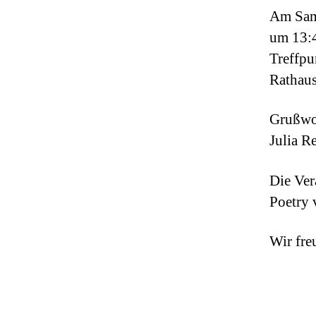
Am Sam
um 13:
Treffpu
Rathau
Grußwo
Julia R
Die Ver
Poetry 
Wir fre