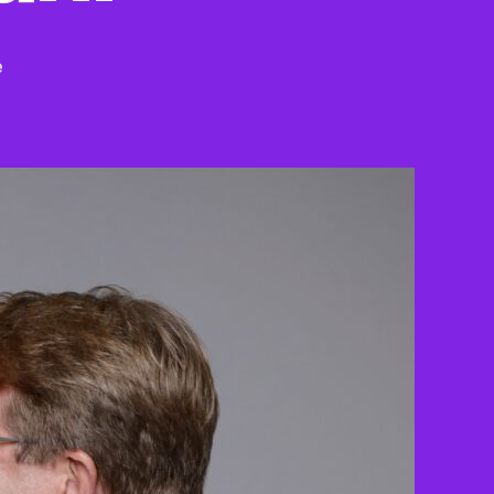
zu
e
Termine
zur
Bundestagswahl