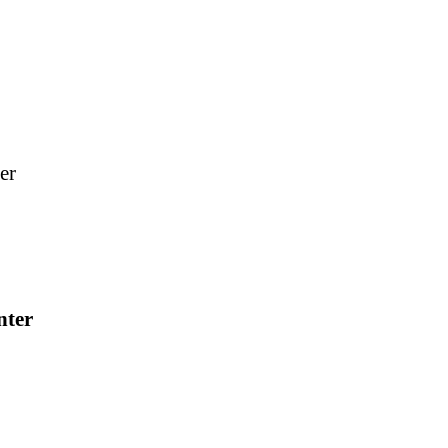
er
nter