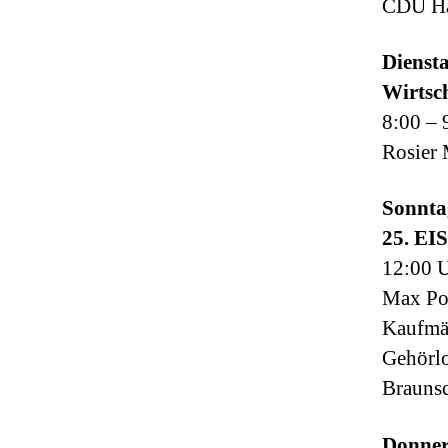
CDU Hau
Diensta
Wirtsc
8:00 – 
Rosier 
Sonnta
25. E
12:00 
Max Poh
Kaufmä
Gehörlo
Brauns
Donner