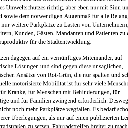
es Umweltschutzes richtig, aber eben nur mit Sinn u
d sowie dem notwendigen Augenmaß für alle Belang
 nur weitere Parkplätze zu Lasten von Unternehmern
itern, Kunden, Gästen, Mandanten und Patienten zu 
traproduktiv für die Stadtentwicklung.
tzen dagegen auf ein vernünftiges Miteinander, auf
ische Lösungen und sind gegen diese unsäglichen,
schen Ansätze von Rot-Grün, die nur spalten und sc
uelle motorisierte Mobilität ist für sehr viele Mensch
 für Kranke, für Menschen mit Behinderungen, für
ige und für Familien zwingend erforderlich. Deswe
nicht noch mehr Parkplätze wegfallen. Es bedarf sch
verer Überlegungen, als nur auf einen publizierten Le
rradstraßen zu setzen, Fahrradstreifen breiter zu mac