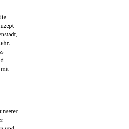
die
onzept
nstadt,
ehr.
ss
nd
 mit
unserer
er
en und