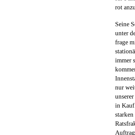
rot anz
Seine S
unter d
frage m
station
immer s
kommen 
Innenst
nur wei
unserer
in Kauf
starken
Ratsfra
Auftrag