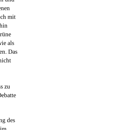
enen
uch mit
hin
grüne
ie als
en. Das
nicht
s zu
Debatte
ng des
 im