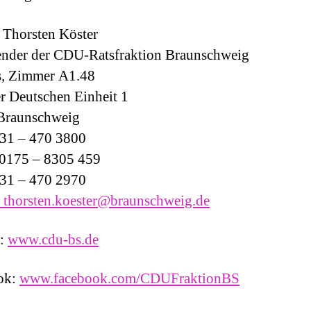
 Thorsten Köster
ender der CDU-Ratsfraktion Braunschweig
s, Zimmer A1.48
er Deutschen Einheit 1
Braunschweig
531 – 470 3800
 0175 – 8305 459
531 – 470 2970
 thorsten.koester@braunschweig.de
t:
www.cdu-bs.de
ok:
www.facebook.com/CDUFraktionBS