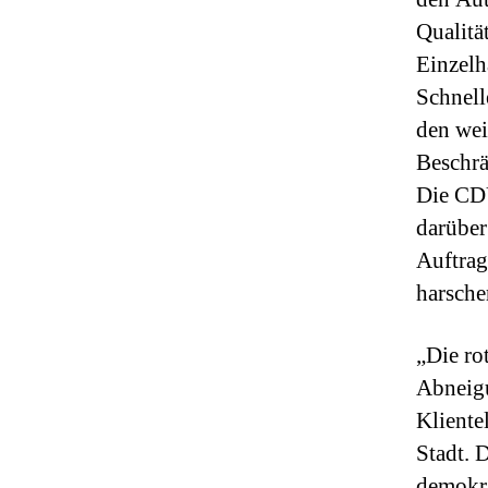
Qualitä
Einzelh
Schnell
den wei
Beschr
Die CDU
darüber
Auftrag
harscher
„Die ro
Abneigu
Kliente
Stadt. 
demokra