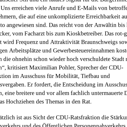
 Uns erreichen viele Anrufe und E-Mails von betroff
hmern, die auf eine unkomplizierte Erreichbarkeit a
o angewiesen sind. Das reicht von der Anwältin bis 
ker, vom Facharzt bis zum Kioskbetreiber. Das rot-
 wird Frequenz und Attraktivität Braunschweigs sow
gen Arbeitsplätze und Gewerbesteuereinnahmen kost
ch die ohnehin schon wieder hoch verschuldete Stadt 
n“, kritisiert Maximilian Pohler, Sprecher der CDU-
ktion im Ausschuss für Mobilität, Tiefbau und
svergaben. Er fordert, die Entscheidung im Ausschus
n, eine breitere und vor allem fachlich untermauerte 
as Hochziehen des Themas in den Rat.
tzlich ist aus Sicht der CDU-Ratsfraktion die Stärku
verkehrs und des Öffentlichen Personennahverkehrs