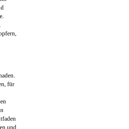
nd
e.
,
opfern,
haden.
en, für
gen
on
itfaden
hen und