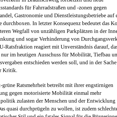
tsstandards für Fahrradstraßen und -zonen gegen
andel, Gastronomie und Dienstleistungsbetriebe auf 
e durchboxen. In letzter Konsequenz bedeutet das K
teren Wegfall von unzähligen Parkplätzen in der Inne
änkung und sogar Verhinderung von Durchgangsverk
-Ratsfraktion reagiert mit Unverständnis darauf, da
 nur im heutigen Ausschuss für Mobilität, Tiefbau u
svergaben entschieden werden soll, und in der Sache
 Kritik.
t-grüne Ratsmehrheit betreibt mit ihrer engstirnigen
ng gegen motorisierte Mobilität einmal mehr
lpolitik zulasten der Menschen und der Entwicklung 
Das quasi durchprügeln zu wollen, ist zudem schlecht
tischer Stil und ein fatales Signal für die Bürgerinn