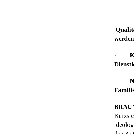
Qualit
werden
·
K
Dienstl
·
N
Famili
BRAUN
Kurzsic
ideolog
den Aut