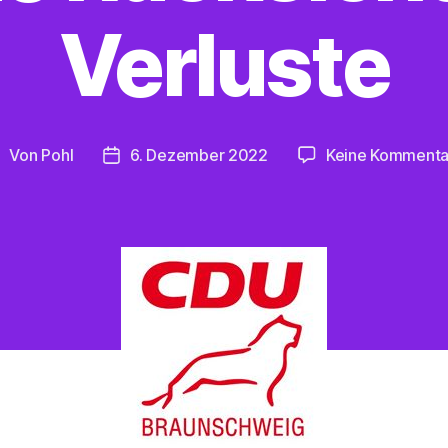
Verluste
Von
Pohl
6. Dezember 2022
Keine Kommenta
eitragsautor
Beitragsdatum