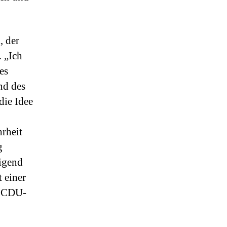
, der
 „Ich
es
nd des
die Idee
hrheit
g
ligend
 einer
er CDU-