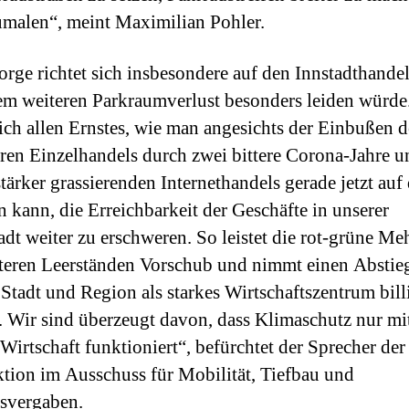
umalen“, meint Maximilian Pohler.
orge richtet sich insbesondere auf den Innstadthandel
em weiteren Parkraumverlust besonders leiden würde.
ich allen Ernstes, wie man angesichts der Einbußen d
ären Einzelhandels durch zwei bittere Corona-Jahre u
tärker grassierenden Internethandels gerade jetzt auf 
kann, die Erreichbarkeit der Geschäfte in unserer
adt weiter zu erschweren. So leistet die rot-grüne Me
teren Leerständen Vorschub und nimmt einen Abstie
 Stadt und Region als starkes Wirtschaftszentrum bil
. Wir sind überzeugt davon, dass Klimaschutz nur mit
 Wirtschaft funktioniert“, befürchtet der Sprecher d
ktion im Ausschuss für Mobilität, Tiefbau und
svergaben.