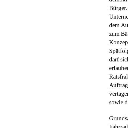
Bürger.
Unterne
dem Aut
zum Bäc
Konzept
Spätfol
darf si
erlaube
Ratsfra
Auftrag
vertage
sowie d
Grundsä
Fahrrad