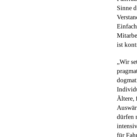
Sinne d
Verstan
Einfach
Mitarbe
ist kon
„Wir se
pragmat
dogmati
Individ
Ältere,
Auswärt
dürfen 
intensi
für Fah