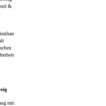
August
heit &
n
imilian
dt
ischen
herheit
weig
ang mit