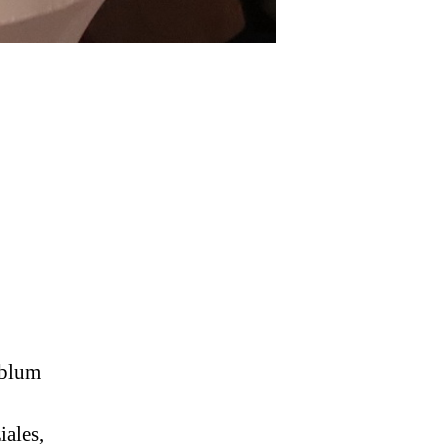
nblum
ales,