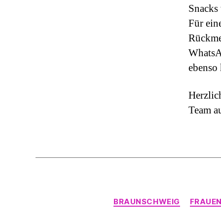
Snacks 
Für ein
Rückmel
WhatsAp
ebenso 
Herzli
Team au
BRAUNSCHWEIG
FRAUE