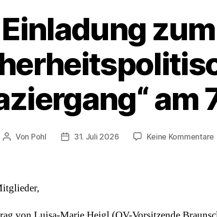
Einladung zum
herheitspoliti
aziergang“ am 7
Von
Pohl
31. Juli 2026
Keine Kommentare
Beitragsautor
Beitragsdatum
itglieder,
7
rag von Luisa-Marie Heigl (OV-Vorsitzende Brauns