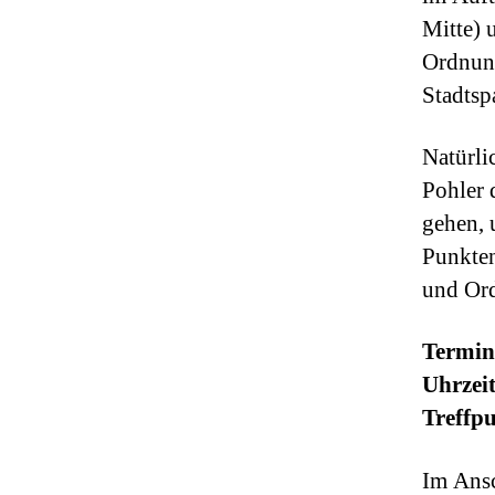
Mitte) 
Ordnung
Stadtsp
Natürli
Pohler 
gehen, 
Punkten
und Ord
Termin
Uhrzei
Treffp
Im Ansc