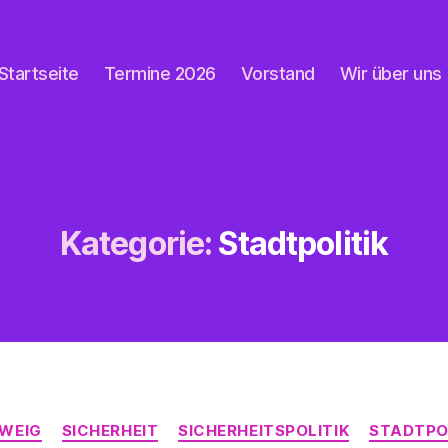
Startseite
Termine 2026
Vorstand
Wir über uns
Kategorie:
Stadtpolitik
Kategorien
WEIG
SICHERHEIT
SICHERHEITSPOLITIK
STADTPO