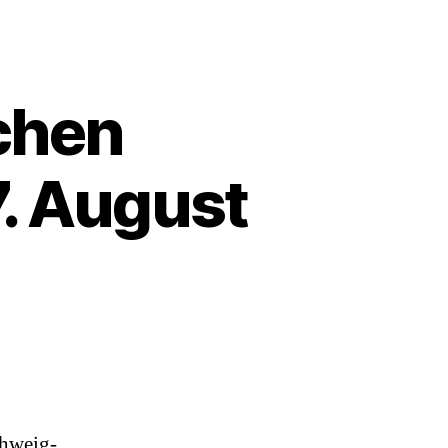
schen
. August
zu
Einladung
zum
„Sicherheitspolitischen
Stadtspaziergang“
am
.
chweig-