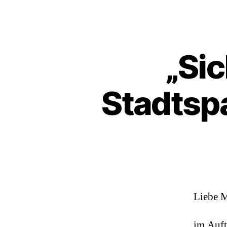
„Sic
Stadtsp
Liebe M
im Auft