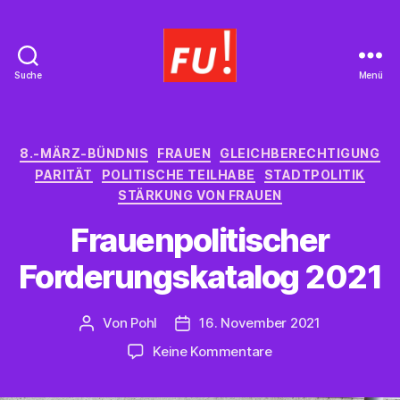
Suche
Menü
Frauen
Union
Braunschweig
Kategorien
8.-MÄRZ-BÜNDNIS
FRAUEN
GLEICHBERECHTIGUNG
PARITÄT
POLITISCHE TEILHABE
STADTPOLITIK
STÄRKUNG VON FRAUEN
Frauenpolitischer
Forderungskatalog 2021
Von
Pohl
16. November 2021
Beitragsautor
Beitragsdatum
zu
Keine Kommentare
Frauenpolitischer
Forderungskatalog