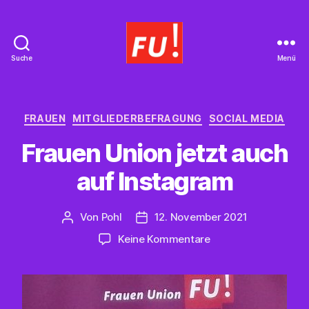
Suche
Menü
Frauen
Union
Braunschweig
Kategorien
FRAUEN
MITGLIEDERBEFRAGUNG
SOCIAL MEDIA
Frauen Union jetzt auch
auf Instagram
Von
Pohl
12. November 2021
Beitragsautor
Beitragsdatum
zu
Keine Kommentare
Frauen
Union
jetzt
auch