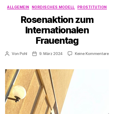
Kategorien
ALLGEMEIN
NORDISCHES MODELL
PROSTITUTION
Rosenaktion zum
Internationalen
Frauentag
zu
Von
Pohl
9. März 2024
Keine Kommentare
Beitragsautor
Beitragsdatum
Ro
zu
In
Fr