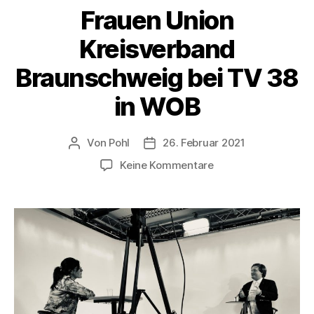
Frauen Union
Kreisverband
Braunschweig bei TV 38
in WOB
Von
Pohl
26. Februar 2021
Beitragsautor
Beitragsdatum
zu
Keine Kommentare
Frauen
Union
Kreisverband
Braunschweig
bei
TV
38
in
WOB