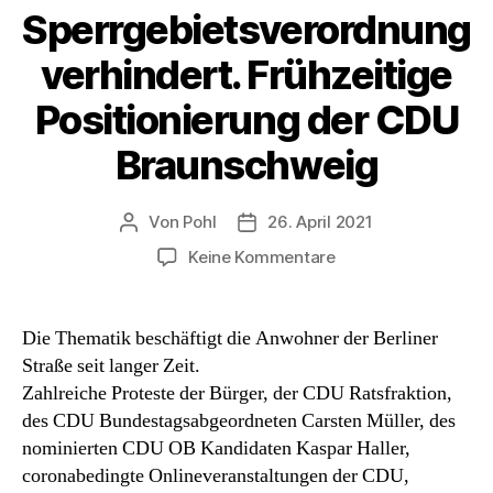
Sperrgebietsverordnung
verhindert. Frühzeitige
Positionierung der CDU
Braunschweig
Von
Pohl
26. April 2021
Beitragsautor
Beitragsdatum
zu
Keine Kommentare
Bordell
in
Gliesmarode
Die Thematik beschäftigt die Anwohner der Berliner
durch
Straße seit langer Zeit.
Sperrgebietsverord
Zahlreiche Proteste der Bürger, der CDU Ratsfraktion,
verhindert.
des CDU Bundestagsabgeordneten Carsten Müller, des
Frühzeitige
nominierten CDU OB Kandidaten Kaspar Haller,
Positionierung
coronabedingte Onlineveranstaltungen der CDU,
der