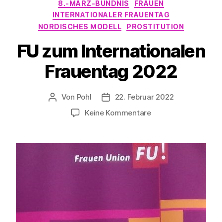
Kategorien
8.-MÄRZ-BÜNDNIS
FRAUEN
INTERNATIONALER FRAUENTAG
NORDISCHES MODELL
PROSTITUTION
FU zum Internationalen
Frauentag 2022
Von
Pohl
22. Februar 2022
Beitragsautor
Beitragsdatum
zu
Keine Kommentare
FU
zum
Internationalen
Frauentag
2022