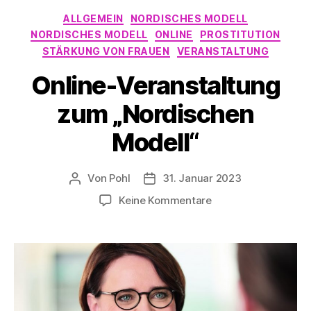
Kategorien
ALLGEMEIN
NORDISCHES MODELL
NORDISCHES MODELL
ONLINE
PROSTITUTION
STÄRKUNG VON FRAUEN
VERANSTALTUNG
Online-Veranstaltung
zum „Nordischen
Modell“
Von
Pohl
31. Januar 2023
Beitragsautor
Beitragsdatum
zu
Keine Kommentare
Online-
Veranstaltung
zum
„Nordischen
Modell“