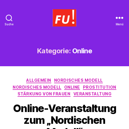
Suche
Menü
Frauen
Union
Braunschweig
Kategorie:
Online
Kategorien
ALLGEMEIN
NORDISCHES MODELL
NORDISCHES MODELL
ONLINE
PROSTITUTION
STÄRKUNG VON FRAUEN
VERANSTALTUNG
Online-Veranstaltung
zum „Nordischen