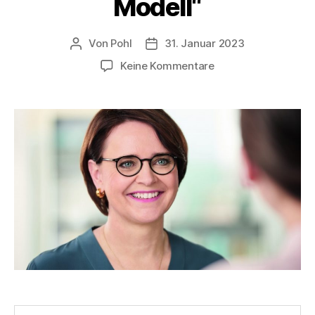
Modell“
Von
Pohl
31. Januar 2023
Beitragsautor
Beitragsdatum
zu
Keine Kommentare
Online-
Veranstaltung
zum
„Nordischen
Modell“