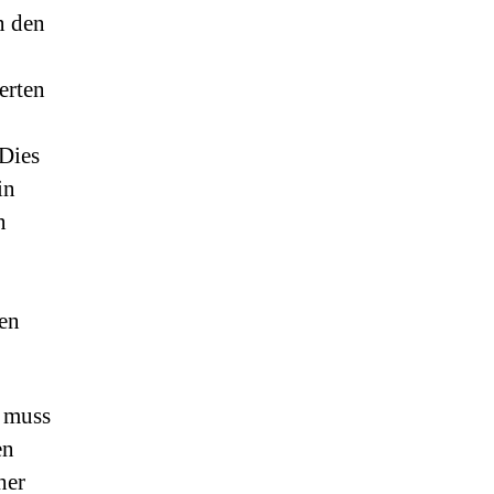
n den
erten
 Dies
in
n
gen
e muss
en
her