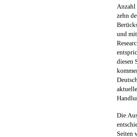
Anzahl 
zehn de
Berücks
und mit
Researc
entspri
diesen 
kommen 
Deutsch
aktuell
Handlun
Die Aus
entschi
Seiten 