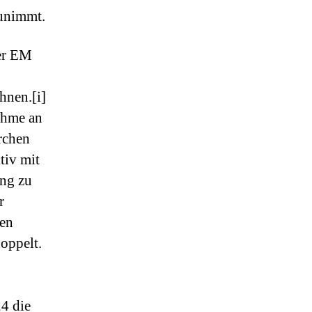
zunimmt.
der EM
hnen.[i]
ahme an
rchen
tiv mit
ung zu
r
den
oppelt.
24 die