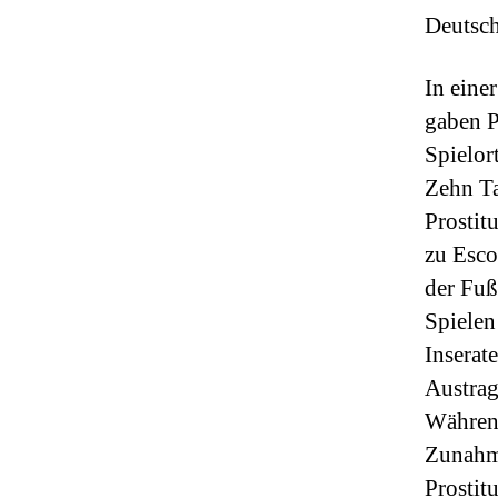
Deutsch
In eine
gaben P
Spielor
Zehn Ta
Prostit
zu Esco
der Fuß
Spielen
Inserat
Austrag
Während
Zunahme
Prostit