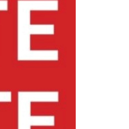
uropameisterschaft
024:
ktuelle
ntwicklungen