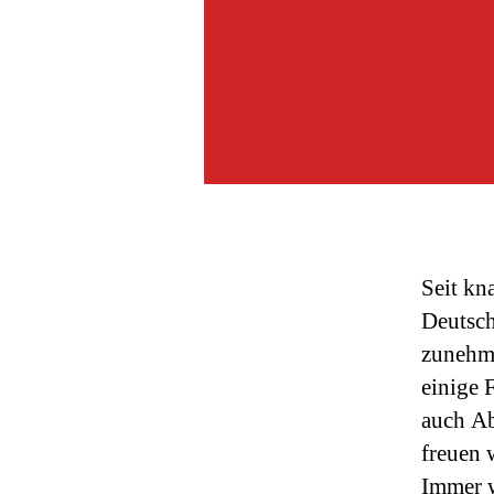
Seit kn
Deutsch
zunehme
einige 
auch Ab
freuen 
Immer w