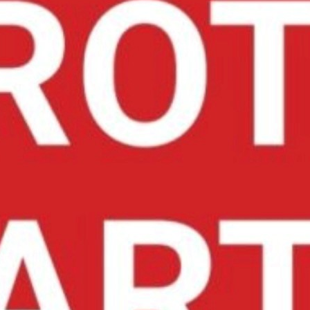
E
2
A
E