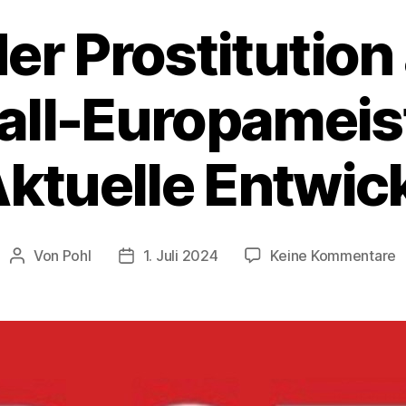
er Prostitutio
all-Europameis
Aktuelle Entwic
z
Von
Pohl
1. Juli 2024
Keine Kommentare
Beitragsautor
Beitragsdatum
A
d
P
a
d
F