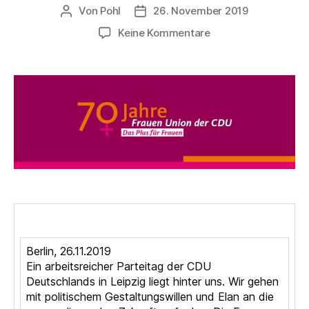
Von
Pohl
26. November 2019
Beitragsautor
Beitragsdatum
zu
Keine Kommentare
32.
Parteitag
der
CDU
Deutschlands
Berlin, 26.11.2019
Ein arbeitsreicher Parteitag der CDU
Deutschlands in Leipzig liegt hinter uns. Wir gehen
mit politischem Gestaltungswillen und Elan an die