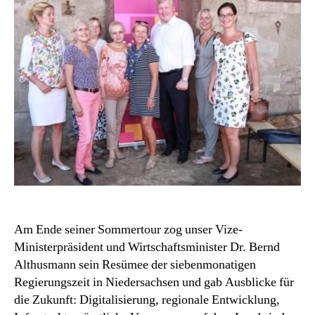
Be
Al
auf
Kr
Gu
in
Hel
Am Ende seiner Sommertour zog unser Vize-
Ministerpräsident und Wirtschaftsminister Dr. Bernd
Althusmann sein Resümee der siebenmonatigen
Regierungszeit in Niedersachsen und gab Ausblicke für
die Zukunft: Digitalisierung, regionale Entwicklung,