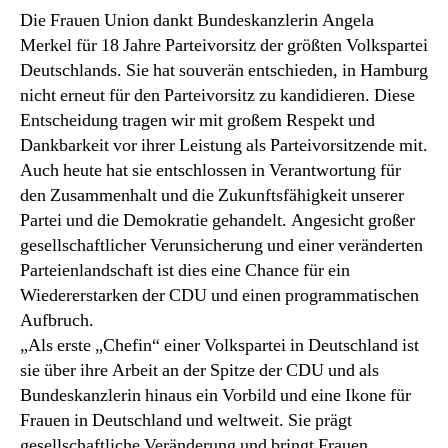
Die Frauen Union dankt Bundeskanzlerin Angela
für
Merkel für 18 Jahre Parteivorsitz der größten Volkspartei
18
Jahre
Deutschlands. Sie hat souverän entschieden, in Hamburg
Chefin
nicht erneut für den Parteivorsitz zu kandidieren. Diese
der
Entscheidung tragen wir mit großem Respekt und
CDU!“
Dankbarkeit vor ihrer Leistung als Parteivorsitzende mit.
Auch heute hat sie entschlossen in Verantwortung für
den Zusammenhalt und die Zukunftsfähigkeit unserer
Partei und die Demokratie gehandelt. Angesicht großer
gesellschaftlicher Verunsicherung und einer veränderten
Parteienlandschaft ist dies eine Chance für ein
Wiedererstarken der CDU und einen programmatischen
Aufbruch.
„Als erste „Chefin“ einer Volkspartei in Deutschland ist
sie über ihre Arbeit an der Spitze der CDU und als
Bundeskanzlerin hinaus ein Vorbild und eine Ikone für
Frauen in Deutschland und weltweit. Sie prägt
gesellschaftliche Veränderung und bringt Frauen