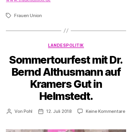
Frauen Union
Schlagwörter
Kategorien
LANDESPOLITIK
Sommertourfest mit Dr.
Bernd Althusmann auf
Kramers Gut in
Helmstedt.
zu
Von
Pohl
12. Juli 2018
Keine Kommentare
Beitragsautor
Beitragsdatum
So
mit
Dr.