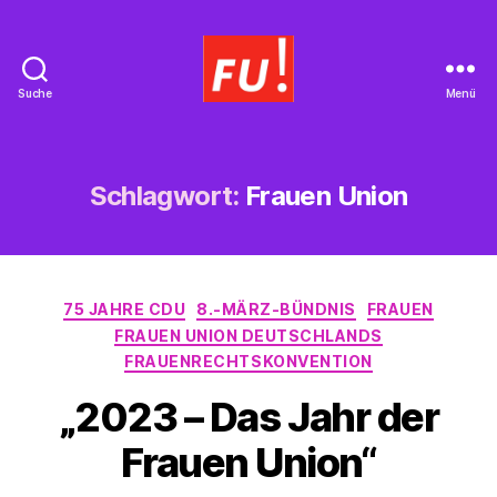
Suche
Menü
Frauen
Union
Braunschweig
Schlagwort:
Frauen Union
Kategorien
75 JAHRE CDU
8.-MÄRZ-BÜNDNIS
FRAUEN
FRAUEN UNION DEUTSCHLANDS
FRAUENRECHTSKONVENTION
„2023 – Das Jahr der
Frauen Union“