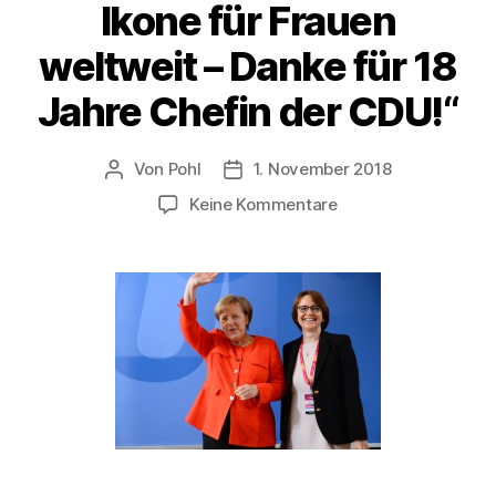
Ikone für Frauen
weltweit – Danke für 18
Jahre Chefin der CDU!“
Von
Pohl
1. November 2018
Beitragsautor
Beitragsdatum
zu
Keine Kommentare
Widmann-
Mauz:
„Angela
Merkel
ist
eine
Ikone
für
Frauen
weltweit
–
Danke