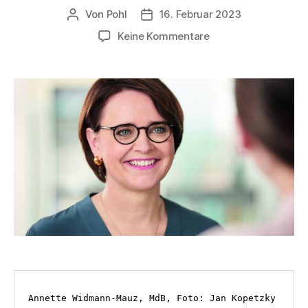
Von
Pohl
16. Februar 2023
Beitragsautor
Beitragsdatum
zu
Keine Kommentare
„2023
–
Das
Jahr
der
Frauen
Union“
Annette Widmann-Mauz, MdB, Foto: Jan Kopetzky