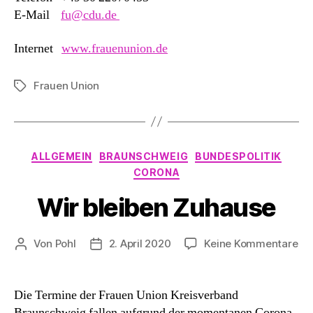
E-Mail
fu@cdu.de
Internet
www.frauenunion.de
Frauen Union
Schlagwörter
Kategorien
ALLGEMEIN
BRAUNSCHWEIG
BUNDESPOLITIK
CORONA
Wir bleiben Zuhause
zu
Von
Pohl
2. April 2020
Keine Kommentare
Beitragsautor
Beitragsdatum
Wi
ble
Zu
Die Termine der Frauen Union Kreisverband
Braunschweig fallen aufgrund der momentanen Corona-