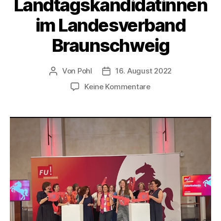
Landtagskandidatinnen
im Landesverband
Braunschweig
Von
Pohl
16. August 2022
Beitragsautor
Beitragsdatum
zu
Keine Kommentare
Talk
mit
Lena
Düpont
und
den
Landtagskandidati
im
Landesverband
Braunschweig