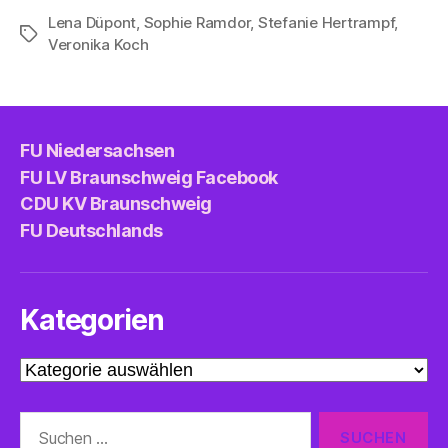
Lena Düpont
,
Sophie Ramdor
,
Stefanie Hertrampf
,
Schlagwörter
Veronika Koch
FU Niedersachsen
FU LV Braunschweig Facebook
CDU KV Braunschweig
FU Deutschlands
Kategorien
Kategorien
Suche
nach: