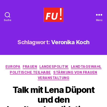
Suche
Menü
Frauen
Union
Braunschweig
Schlagwort:
Veronika Koch
Kategorien
EUROPA
FRAUEN
LANDESPOLITIK
LANDTAGSWAHL
POLITISCHE TEILHABE
STÄRKUNG VON FRAUEN
VERANSTALTUNG
Talk mit Lena Düpont
und den