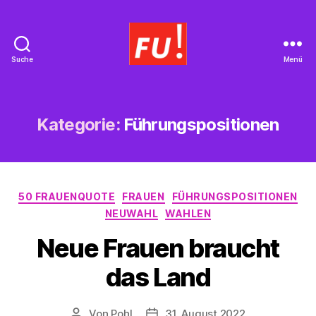
Suche
Menü
Frauen
Union
Braunschweig
Kategorie:
Führungspositionen
Kategorien
50 FRAUENQUOTE
FRAUEN
FÜHRUNGSPOSITIONEN
NEUWAHL
WAHLEN
Neue Frauen braucht
das Land
Von
Pohl
31. August 2022
Beitragsautor
Beitragsdatum