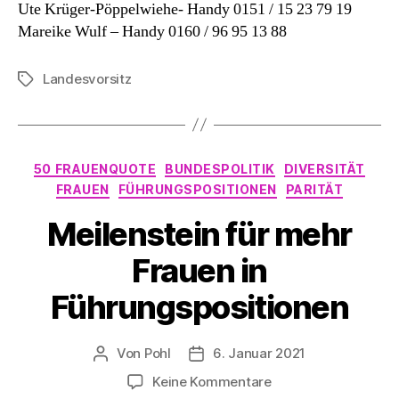
Ute Krüger-Pöppelwiehe- Handy 0151 / 15 23 79 19
Mareike Wulf – Handy 0160 / 96 95 13 88
Landesvorsitz
Schlagwörter
Kategorien
50 FRAUENQUOTE
BUNDESPOLITIK
DIVERSITÄT
FRAUEN
FÜHRUNGSPOSITIONEN
PARITÄT
Meilenstein für mehr
Frauen in
Führungspositionen
Von
Pohl
6. Januar 2021
Beitragsautor
Beitragsdatum
zu
Keine Kommentare