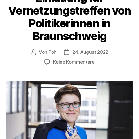
Vernetzungstreffen von
Politikerinnen in
Braunschweig
Von
Pohl
24. August 2022
Beitragsautor
Beitragsdatum
zu
Keine Kommentare
Einladung
für
Vernetzungstreffen
von
Politikerinnen
in
Braunschweig