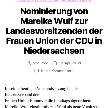
Nominierung von
Mareike Wulf zur
Landesvorsitzenden der
Frauen Union der CDU in
Niedersachsen
Von
Pohl
12. April 2021
Beitragsautor
Beitragsdatum
zu
Keine Kommentare
Nominierung
von
Mareike
In seiner heutigen Vorstandssitzung hat der
Wulf
Bezirksverband der
zur
Frauen Union Hannover die Landtagsabgeordnete
Landesvorsitzende
Mareike Wulf einstimmig zur Wahl als neue Vorsitzende
der