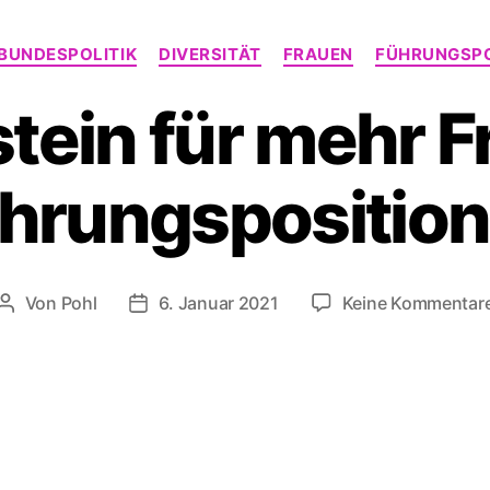
Kategorien
BUNDESPOLITIK
DIVERSITÄT
FRAUEN
FÜHRUNGSPO
tein für mehr F
hrungspositio
Von
Pohl
6. Januar 2021
Keine Kommentar
Beitragsautor
Beitragsdatum