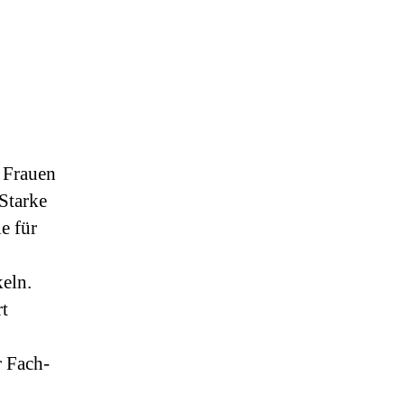
 Frauen
Starke
e für
eln.
t
r Fach-