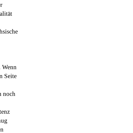
r
lität
hsische
r. Wenn
n Seite
ch noch
tenz
nug
en