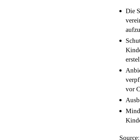
Die S
verei
aufz
Schut
Kinde
erste
Anbi
verpf
vor C
Ausb
Minde
Kinde
Source