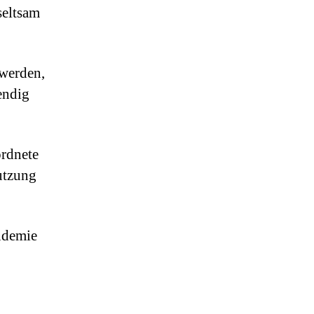
seltsam
 werden,
endig
ordnete
utzung
ndemie