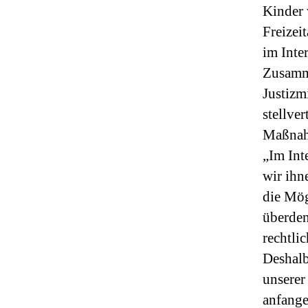
Kinder
Freizei
im Inter
Zusamme
Justizm
stellve
Maßnah
„Im Int
wir ihn
die Mög
überden
rechtli
Deshalb
unserer
anfange