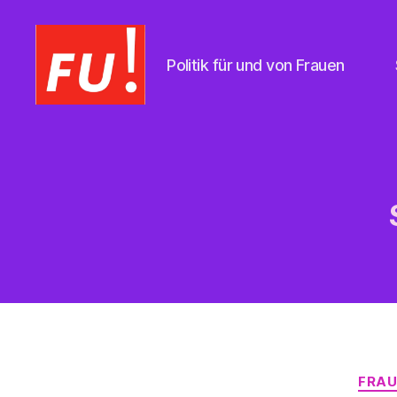
Politik für und von Frauen
Frauen
Union
Braunschweig
FRAU