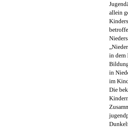
Jugendä
allein 
Kinders
betroff
Nieder
„Nieder
in dem 
Bildung
in Nied
im Kind
Die bek
Kindern
Zusamme
jugendp
Dunkelf