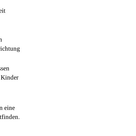
eit
n
richtung
ssen
 Kinder
n eine
tfinden.