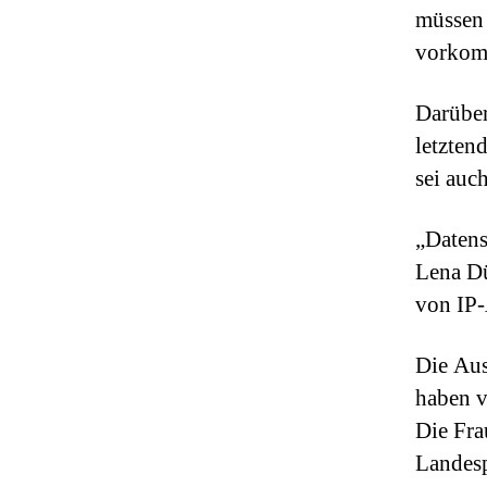
müssen 
vorkomm
Darüber
letzten
sei auc
„Datens
Lena Dü
von IP-
Die Au
haben v
Die Fra
Landesp