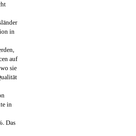
cht
sländer
ion in
erden,
cen auf
 wo sie
ualität
on
te in
%. Das