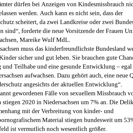
mter dürfen bei Anzeigen von Kindesmissbrauch ni
gelassen werden. Auch kann es nicht sein, dass der
chutz scheitert, da zwei Landkreise oder zwei Bunde
en sind“, forderte die neue Vorsitzende der Frauen Un
sachsen, Mareike Wulf MdL.
sachsen muss das kinderfreundlichste Bundesland w
Kinder sicher und gut leben. Sie brauchen gute Chan
 und Teilhabe und eine gesunde Entwicklung – egal
ersachsen aufwachsen. Dazu gehört auch, eine neue Q
erschutz angesichts der aktuellen Entwicklung“.
annt gewordenen Fälle von sexuellem Missbrauch v
 stiegen 2020 in Niedersachsen um 7% an. Die Delik
nhang mit der Verbreitung von kinder- und
ornografischem Material stiegen bundesweit um 53
eld ist vermutlich noch wesentlich größer.