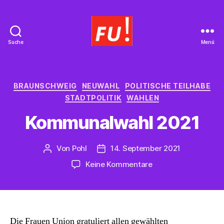
Suche
Menü
Frauen
Union
Braunschweig
Kategorien
BRAUNSCHWEIG
NEUWAHL
POLITISCHE TEILHABE
STADTPOLITIK
WAHLEN
Kommunalwahl 2021
Von
Pohl
14. September 2021
Beitragsautor
Beitragsdatum
zu
Keine Kommentare
Kommunalwahl
2021
Die Frauen Union gratuliert allen gewählten