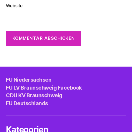
Website
FU Niedersachsen
FU LV Braunschweig Facebook
CDU KV Braunschweig
FU Deutschlands
Kategorien