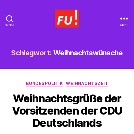
Suche
Menü
Frauen
Union
Braunschweig
Schlagwort:
Weihnachtswünsche
Kategorien
BUNDESPOLITIK
WEIHNACHTSZEIT
Weihnachtsgrüße der
Vorsitzenden der CDU
Deutschlands