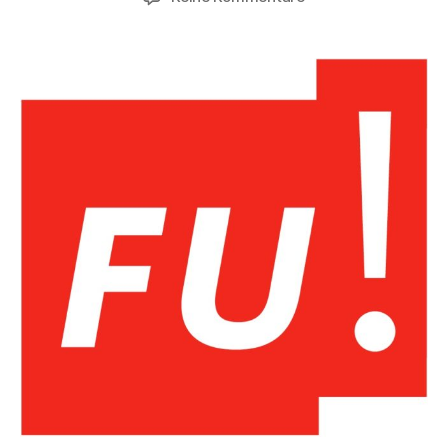
Weihnachtsgruß
der
Vorsitzenden
Dr.
Stefanie
Franke