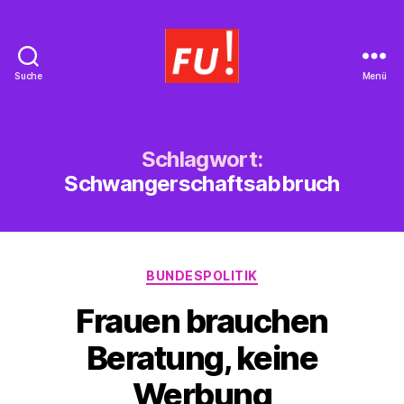
Suche
Menü
Frauen
Union
Braunschweig
Schlagwort:
Schwangerschaftsabbruch
Kategorien
BUNDESPOLITIK
Frauen brauchen
Beratung, keine
Werbung