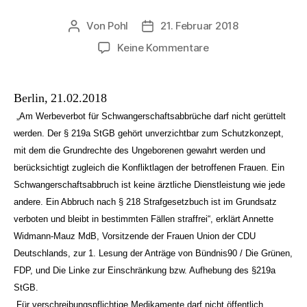
Von
Pohl
21. Februar 2018
Beitragsautor
Beitragsdatum
zu
Keine Kommentare
Keine
Lockerung
des
Berlin, 21.02.2018
Werbeverbots
„Am Werbeverbot für Schwangerschaftsabbrüche darf nicht gerüttelt
für
werden. Der § 219a StGB gehört unverzichtbar zum Schutzkonzept,
Schwangerschaftsa
mit dem die Grundrechte des Ungeborenen gewahrt werden und
berücksichtigt zugleich die Konfliktlagen der betroffenen Frauen. Ein
Schwangerschaftsabbruch ist keine ärztliche Dienstleistung wie jede
andere. Ein Abbruch nach § 218 Strafgesetzbuch ist im Grundsatz
verboten und bleibt in bestimmten Fällen straffrei“, erklärt Annette
Widmann-Mauz MdB, Vorsitzende der Frauen Union der CDU
Deutschlands, zur 1. Lesung der Anträge von Bündnis90 / Die Grünen,
FDP, und Die Linke zur Einschränkung bzw. Aufhebung des §219a
StGB.
„Für verschreibungspflichtige Medikamente darf nicht öffentlich