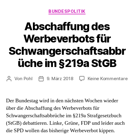
Kategorien
BUNDESPOLITIK
Abschaffung des
Werbeverbots für
Schwangerschaftsabbr
üche im §219a StGB
zu
Von
Pohl
9. März 2018
Keine Kommentare
Beitragsautor
Beitragsdatum
Ab
de
We
Der Bundestag wird in den nächsten Wochen wieder
für
über die Abschaffung des Werbeverbots für
Sc
Schwangerschaftsabbrüche im §219a Strafgesetzbuch
im
(StGB) debattieren. Linke, Grüne, FDP und leider auch
§2
die SPD wollen das bisherige Werbeverbot kippen.
St