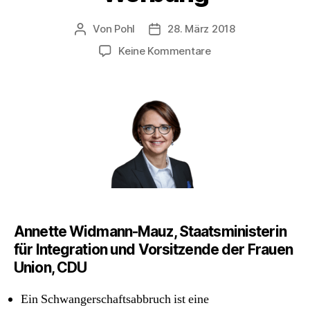
Von
Pohl
28. März 2018
Beitragsautor
Beitragsdatum
zu
Keine Kommentare
Frauen
brauchen
Beratung,
keine
Werbung
Annette Widmann-Mauz, Staatsministerin
für Integration und Vorsitzende der Frauen
Union, CDU
Ein Schwangerschaftsabbruch ist eine