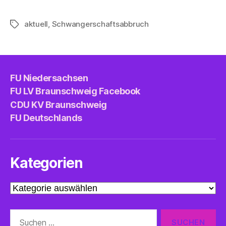
aktuell
,
Schwangerschaftsabbruch
Schlagwörter
FU Niedersachsen
FU LV Braunschweig Facebook
CDU KV Braunschweig
FU Deutschlands
Kategorien
Kategorien
Suche
nach: