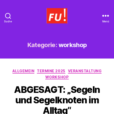
Suche
Menü
Frauen
Union
Braunschweig
Kategorie:
workshop
Kategorien
ALLGEMEIN
TERMINE 2025
VERANSTALTUNG
WORKSHOP
ABGESAGT: „Segeln
und Segelknoten im
Alltag“