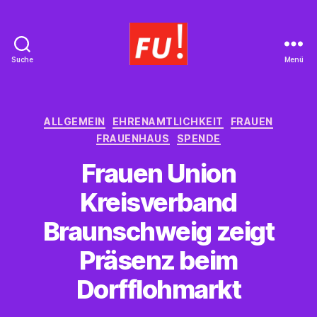
Suche
Menü
Frauen
Union
Braunschweig
Kategorien
ALLGEMEIN
EHRENAMTLICHKEIT
FRAUEN
FRAUENHAUS
SPENDE
Frauen Union
Kreisverband
Braunschweig zeigt
Präsenz beim
Dorfflohmarkt