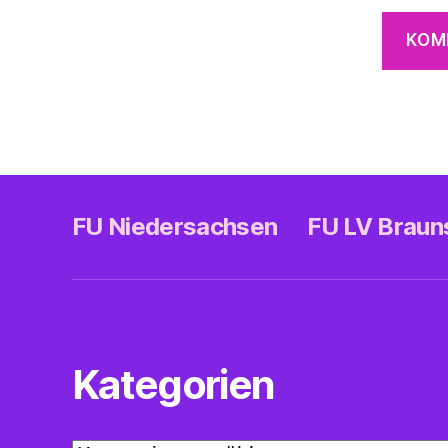
FU Niedersachsen
FU LV Brau
Kategorien