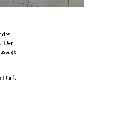
ndes
z. Der
passage
en Dank