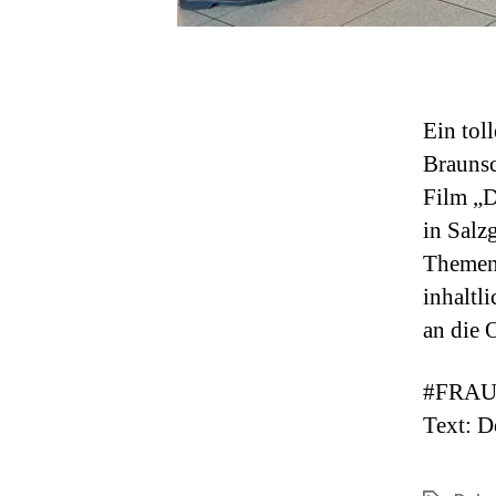
Ein tol
Braunsc
Film „D
in Salz
Themen 
inhaltl
an die 
#FRAU
Text: D