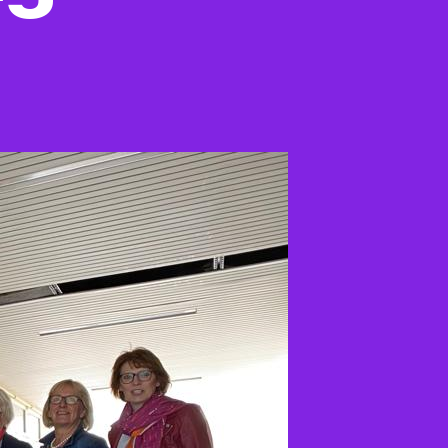
zu
e
FU
Landesverband
Braunschweig