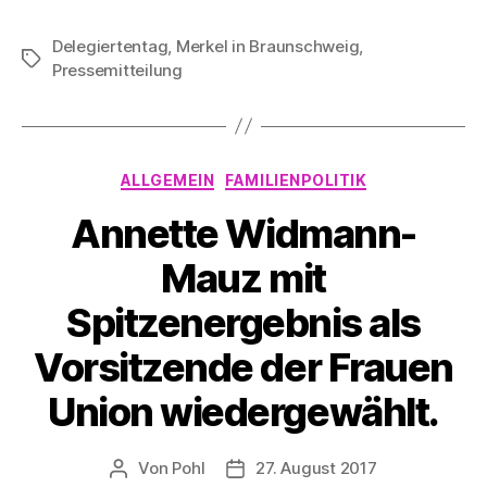
Delegiertentag
,
Merkel in Braunschweig
,
Schlagwörter
Pressemitteilung
Kategorien
ALLGEMEIN
FAMILIENPOLITIK
Annette Widmann-
Mauz mit
Spitzenergebnis als
Vorsitzende der Frauen
Union wiedergewählt.
Von
Pohl
27. August 2017
Beitragsautor
Beitragsdatum