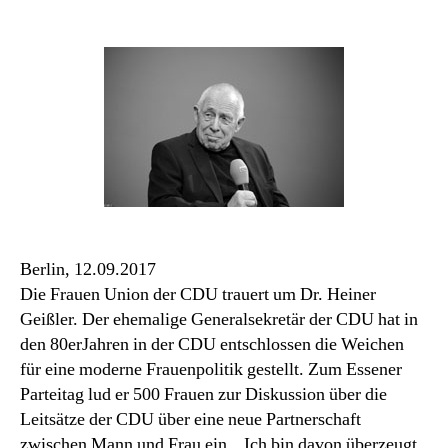
Frauen
Union
trauert
um
Heiner
Geißler
Berlin, 12.09.2017
Die Frauen Union der CDU trauert um Dr. Heiner
Geißler. Der ehemalige Generalsekretär der CDU hat in
den 80erJahren in der CDU entschlossen die Weichen
für eine moderne Frauenpolitik gestellt. Zum Essener
Parteitag lud er 500 Frauen zur Diskussion über die
Leitsätze der CDU über eine neue Partnerschaft
zwischen Mann und Frau ein. „Ich bin davon überzeugt,