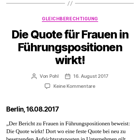
Kategorien
GLEICHBERECHTIGUNG
Die Quote für Frauen in
Führungspositionen
wirkt!
Von
Pohl
16. August 2017
Beitragsautor
Beitragsdatum
zu
Keine Kommentare
Die
Quote
für
Berlin, 16.08.2017
Frauen
in
„Der Bericht zu Frauen in Führungspositionen beweist:
Führungspositionen
Die Quote wirkt! Dort wo eine feste Quote bei neu zu
wirkt!
besetzenden Aufsichtsratsposten in Unternehmen gilt,