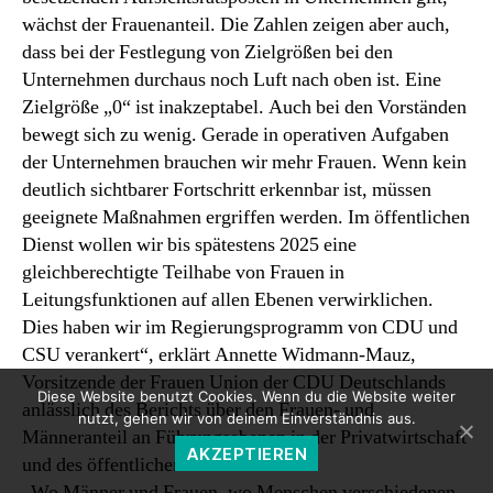
wächst der Frauenanteil. Die Zahlen zeigen aber auch,
dass bei der Festlegung von Zielgrößen bei den
Unternehmen durchaus noch Luft nach oben ist. Eine
Zielgröße „0“ ist inakzeptabel. Auch bei den Vorständen
bewegt sich zu wenig. Gerade in operativen Aufgaben
der Unternehmen brauchen wir mehr Frauen. Wenn kein
deutlich sichtbarer Fortschritt erkennbar ist, müssen
geeignete Maßnahmen ergriffen werden. Im öffentlichen
Dienst wollen wir bis spätestens 2025 eine
gleichberechtigte Teilhabe von Frauen in
Leitungsfunktionen auf allen Ebenen verwirklichen.
Dies haben wir im Regierungsprogramm von CDU und
CSU verankert“, erklärt Annette Widmann-Mauz,
Vorsitzende der Frauen Union der CDU Deutschlands
Diese Website benutzt Cookies. Wenn du die Website weiter
anlässlich des Berichts über den Frauen- und
nutzt, gehen wir von deinem Einverständnis aus.
Männeranteil an Führungsebenen in der Privatwirtschaft
AKZEPTIEREN
und des öffentlichen Dienstes.
„Wo Männer und Frauen, wo Menschen verschiedenen