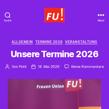
Suche
Menü
Frauen
Union
Braunschweig
Kategorien
ALLGEMEIN
TERMINE 2026
VERANSTALTUNG
Unsere Termine 2026
zu
Von
Pohl
18. Mai 2026
Keine Kommentare
Beitragsautor
Beitragsdatum
Un
Te
20