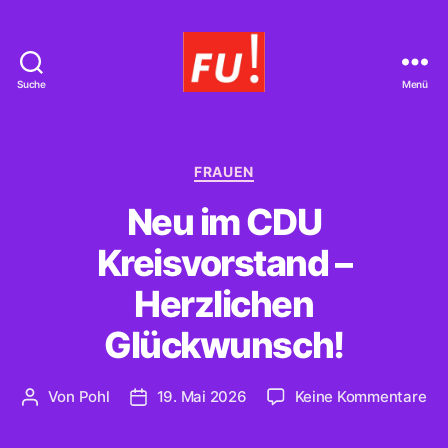
Suche
Menü
Frauen
Union
Braunschweig
Kategorien
FRAUEN
Neu im CDU
Kreisvorstand –
Herzlichen
Glückwunsch!
zu
Von
Pohl
19. Mai 2026
Keine Kommentare
Beitragsautor
Beitragsdatum
Ne
im