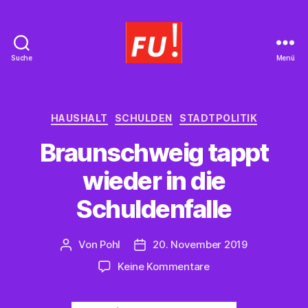
Suche
Menü
Frauen
Union
Braunschweig
Kategorien
HAUSHALT
SCHULDEN
STADTPOLITIK
Braunschweig tappt
wieder in die
Schuldenfalle
Von
Pohl
20. November 2019
Beitragsautor
Beitragsdatum
zu
Keine Kommentare
Braunschweig
tappt