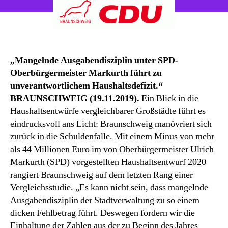
wieder
in
die
Schuldenfalle
„Mangelnde Ausgabendisziplin unter SPD-
Oberbürgermeister Markurth führt zu
unverantwortlichem Haushaltsdefizit.“
BRAUNSCHWEIG (19.11.2019).
Ein Blick in die
Haushaltsentwürfe vergleichbarer Großstädte führt es
eindrucksvoll ans Licht: Braunschweig manövriert sich
zurück in die Schuldenfalle. Mit einem Minus von mehr
als 44 Millionen Euro im von Oberbürgermeister Ulrich
Markurth (SPD) vorgestellten Haushaltsentwurf 2020
rangiert Braunschweig auf dem letzten Rang einer
Vergleichsstudie. „Es kann nicht sein, dass mangelnde
Ausgabendisziplin der Stadtverwaltung zu so einem
dicken Fehlbetrag führt. Deswegen fordern wir die
Einhaltung der Zahlen aus der zu Beginn des Jahres