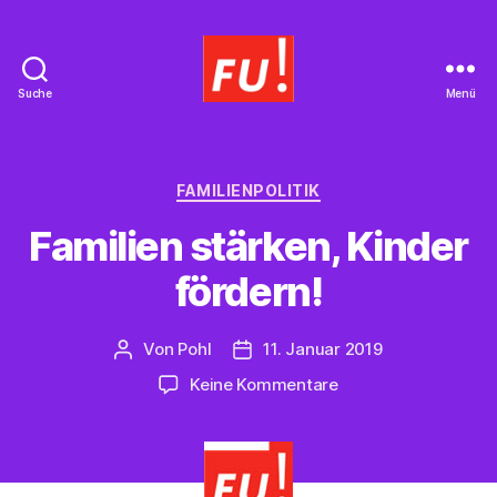
Suche
Menü
Frauen
Union
Braunschweig
Kategorien
FAMILIENPOLITIK
Familien stärken, Kinder
fördern!
Von
Pohl
11. Januar 2019
Beitragsautor
Beitragsdatum
zu
Keine Kommentare
Familien
stärken,
Kinder
fördern!