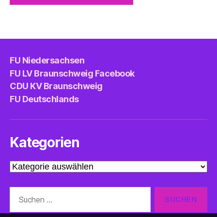
FU Niedersachsen
FU LV Braunschweig Facebook
CDU KV Braunschweig
FU Deutschlands
Kategorien
Kategorien
Suche
nach: