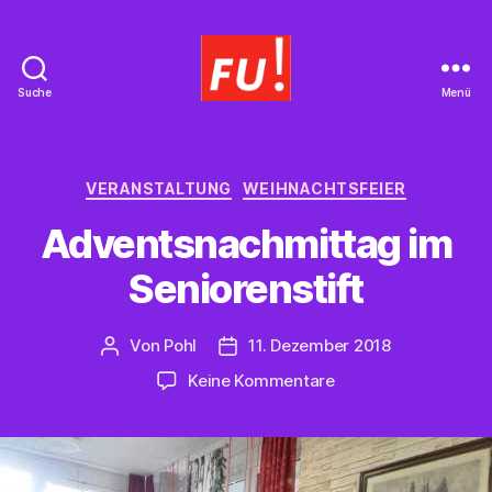
Suche
Menü
Frauen
Union
Braunschweig
Kategorien
VERANSTALTUNG
WEIHNACHTSFEIER
Adventsnachmittag im
Seniorenstift
Von
Pohl
11. Dezember 2018
Beitragsautor
Beitragsdatum
zu
Keine Kommentare
Adventsnachmittag
im
Seniorenstift