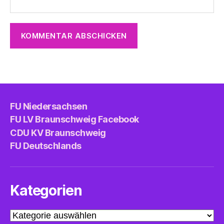
FU Niedersachsen
FU LV Braunschweig Facebook
CDU KV Braunschweig
FU Deutschlands
Kategorien
Kategorien