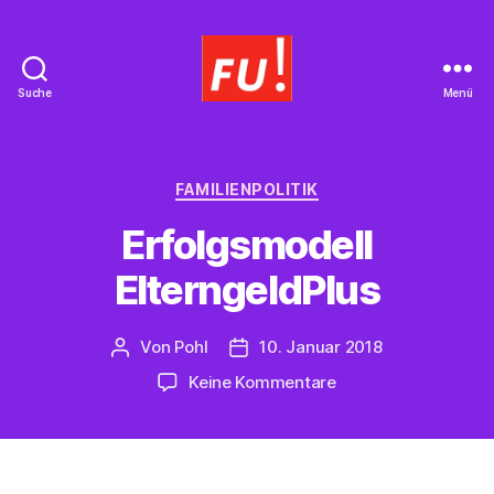
Suche
Menü
Frauen
Union
Braunschweig
Kategorien
FAMILIENPOLITIK
Erfolgsmodell
ElterngeldPlus
Von
Pohl
10. Januar 2018
Beitragsautor
Beitragsdatum
zu
Keine Kommentare
Erfolgsmodell
ElterngeldPlus