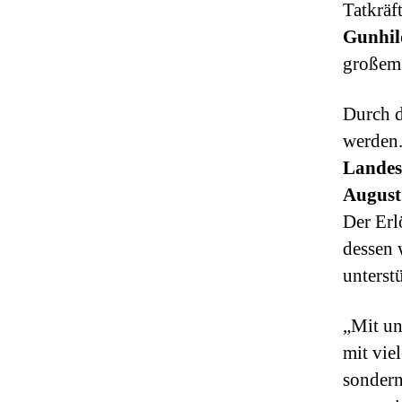
Tatkräf
Gunhil
großem 
Durch d
werden.
Landes
August
Der Er
dessen 
unterst
„Mit un
mit vie
sondern