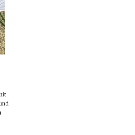
mit
 und
n