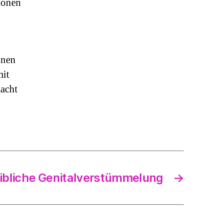
ionen
nnen
mit
acht
ibliche Genitalverstümmelung
→