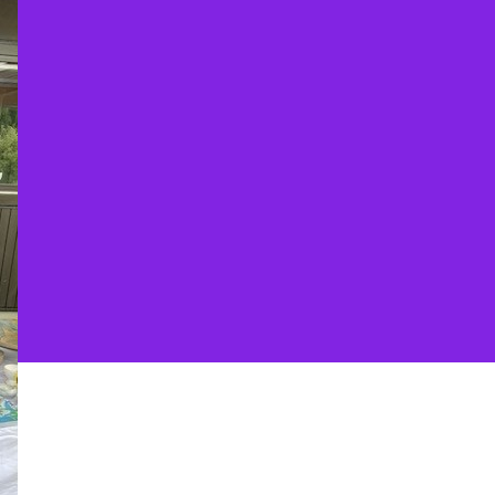
eigt
räsenz
eim
orfflohmarkt