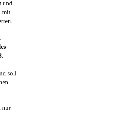
t
und
h mit
rten.
t
des
8.
nd soll
onen
 nur