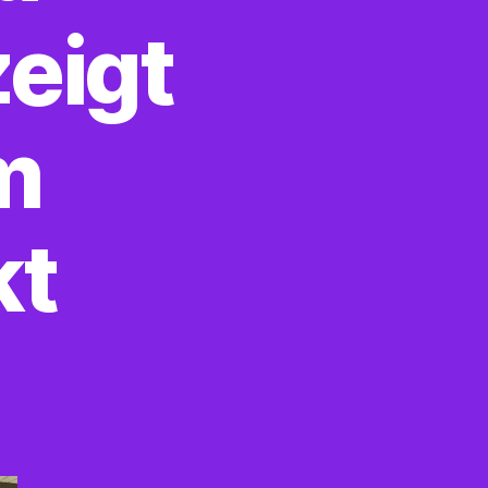
eigt
m
kt
u
rauen
nion
reisverband
raunschweig