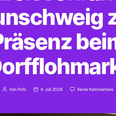
unschweig z
Präsenz bei
orfflohmar
z
Von
Pohl
6. Juli 2026
Keine Kommentare
Beitragsautor
Beitragsdatum
F
U
K
B