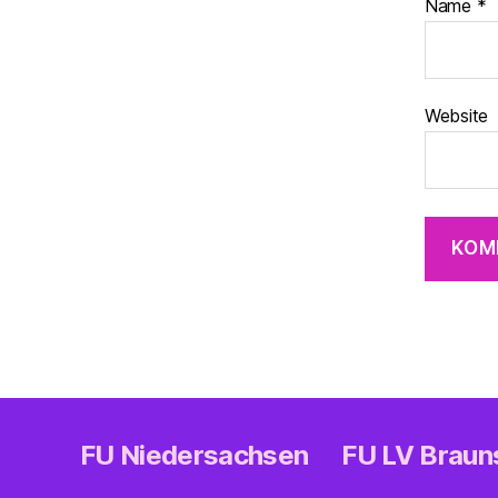
Name
*
Website
FU Niedersachsen
FU LV Brau