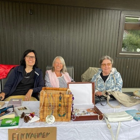
z
P
b
D