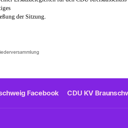
tiges
ießung der Sitzung.
liederversammlung
rter
nschweig Facebook
CDU KV Braunsch