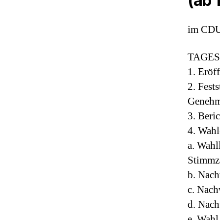
(ab 
im CDU 
TAGE
1. Erö
2. Fest
Genehm
3. Beri
4. Wah
a. Wahl
Stimmzä
b. Nach
c. Nach
d. Nach
e. Wahl