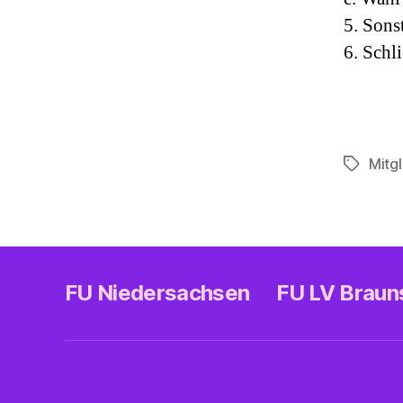
5. Sons
6. Schl
Mitg
Schlagwö
FU Niedersachsen
FU LV Brau