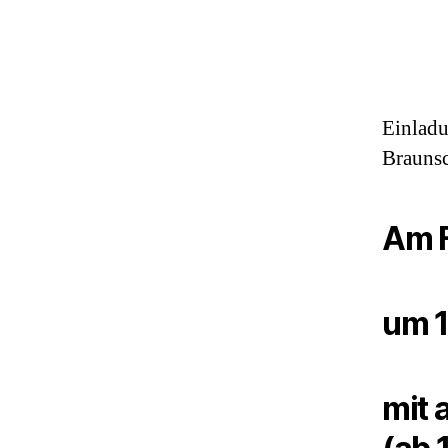
Einladu
Brauns
Am F
um 1
mit 