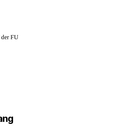
 der FU
ang