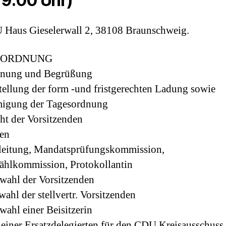
19:00 Uhr)
Haus Gieselerwall 2, 38108 Braunschweig.
SORDNUNG
ffnung und Begrüßung
stellung der form -und fristgerechten Ladung sowie
igung der Tagesordnung
cht der Vorsitzenden
len
leitung, Mandatsprüfungskommission,
hlkommission, Protokollantin
wahl der Vorsitzenden
wahl der stellvertr. Vorsitzenden
wahl einer Beisitzerin
 einer Ersatzdelegierten für den CDU Kreisausschuss