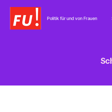
Politik für und von Frauen
Frauen
Union
Braunschweig
Sc