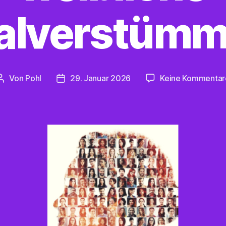
talverstümm
Von
Pohl
29. Januar 2026
Keine Kommentar
Beitragsautor
Beitragsdatum