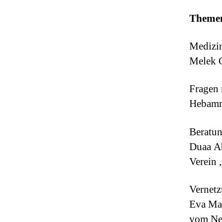
Themen
Medizin
Melek G
Fragen 
Hebamme
Beratun
Duaa A
Verein 
Vernet
Eva Ma
vom Ne