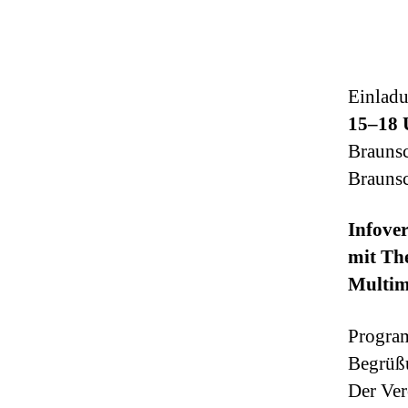
Einlad
15–18 
Braunsc
Brauns
Infove
mit Th
Multim
Progr
Begrüß
Der Ver