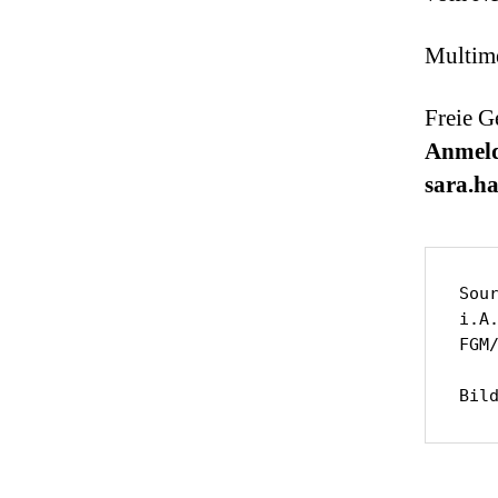
Multime
Freie G
Anmeld
sara.h
Sour
i.A.
FGM/
Bil