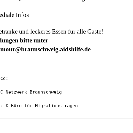
diale Infos
etränke und leckeres Essen für alle Gäste!
ungen bitte unter
amour@braunschweig.aidshilfe.de
ce:



C Netzwerk Braunschweig

d: © Büro für Migrationsfragen